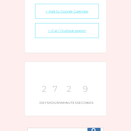
+ Add to Google Calendar
+ iCal / Outlook export
2
7
2
9
DAYS
HOURS
MINUTES
SECONDS